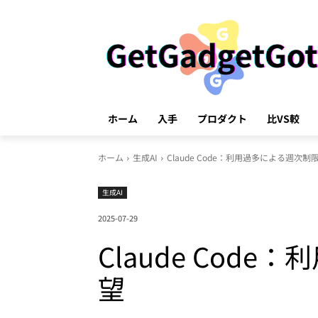
ホーム
入手
プロダクト
比VS較
ホーム
生成AI
Claude Code：利用過多による週
生成AI
2025-07-29
Claude Co
望