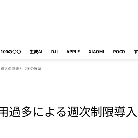
100の〇〇
生成AI
DJI
APPLE
XIAOMI
POCO
す
次制限導入の影響と今後の展望
de：利用過多による週次制限