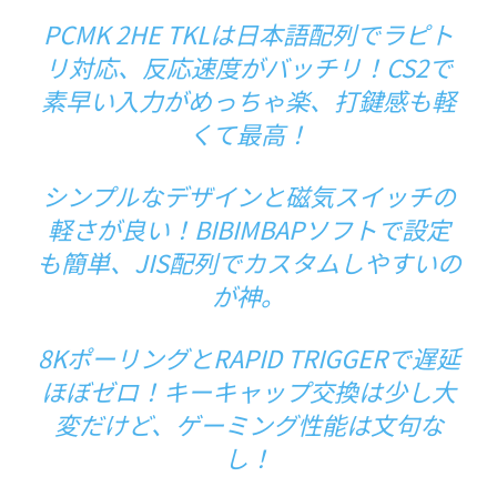
PCMK 2HE TKLは日本語配列でラピト
リ対応、反応速度がバッチリ！CS2で
素早い入力がめっちゃ楽、打鍵感も軽
くて最高！
シンプルなデザインと磁気スイッチの
軽さが良い！BIBIMBAPソフトで設定
も簡単、JIS配列でカスタムしやすいの
が神。
8KポーリングとRAPID TRIGGERで遅延
ほぼゼロ！キーキャップ交換は少し大
変だけど、ゲーミング性能は文句な
し！