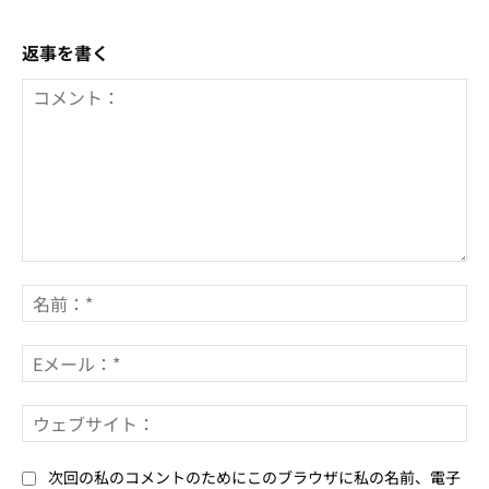
返事を書く
コ
メ
名
ン
前
ト：
*
E
メ
ー
ウ
ル
ェ
*
ブ
次回の私のコメントのためにこのブラウザに私の名前、電子
サ