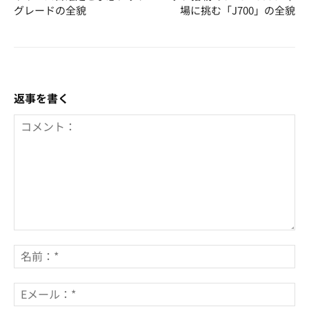
グレードの全貌
場に挑む「J700」の全貌
返事を書く
コ
メ
名
ン
前
ト：
*
E
メ