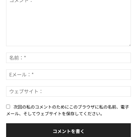
コ
メ
名
ン
前
ト：
*
E
メ
ー
ウ
ル
ェ
*
ブ
次回の私のコメントのためにこのブラウザに私の名前、電子
サ
メール、そしてウェブサイトを保存してください。
イ
ト