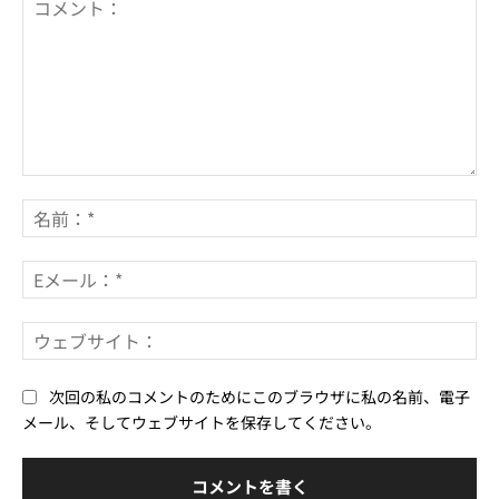
コ
メ
名
ン
前
ト：
*
E
メ
ー
ウ
ル
ェ
*
ブ
次回の私のコメントのためにこのブラウザに私の名前、電子
サ
メール、そしてウェブサイトを保存してください。
イ
ト