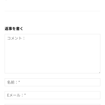
返事を書く
コ
メ
名
ン
前
ト：
*
E
メ
ー