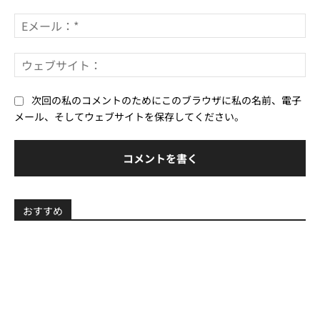
ト：
*
E
メ
ー
ウ
ル
ェ
*
ブ
次回の私のコメントのためにこのブラウザに私の名前、電子
サ
メール、そしてウェブサイトを保存してください。
イ
ト
おすすめ