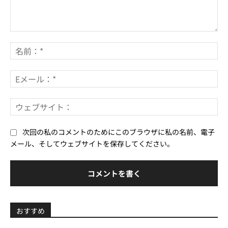
コ
メ
名
ン
前
ト：
*
E
メ
ー
ウ
ル
ェ
*
ブ
次回の私のコメントのためにこのブラウザに私の名前、電子
サ
メール、そしてウェブサイトを保存してください。
イ
ト
おすすめ