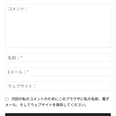
コ
メ
名
ン
前
ト：
*
E
メ
ー
ウ
ル
ェ
*
ブ
次回の私のコメントのためにこのブラウザに私の名前、電子
サ
メール、そしてウェブサイトを保存してください。
イ
ト