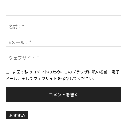
コ
メ
名
ン
前
ト：
*
E
メ
ー
ウ
ル
ェ
*
ブ
次回の私のコメントのためにこのブラウザに私の名前、電子
サ
メール、そしてウェブサイトを保存してください。
イ
ト
おすすめ