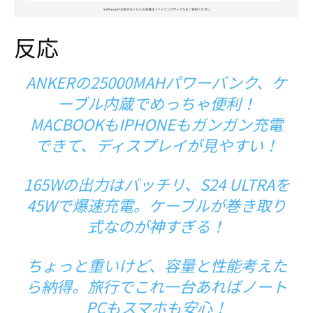
反応
ANKERの25000MAHパワーバンク、ケ
ーブル内蔵でめっちゃ便利！
MACBOOKもIPHONEもガンガン充電
できて、ディスプレイが見やすい！
165Wの出力はバッチリ、S24 ULTRAを
45Wで爆速充電。ケーブルが巻き取り
式なのが神すぎる！
ちょっと重いけど、容量と性能考えた
ら納得。旅行でこれ一台あればノート
PCもスマホも安心！