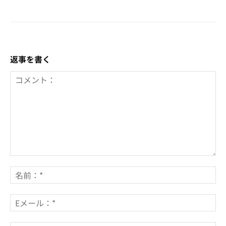
返事を書く
コ
メ
名
ン
前
ト：
*
E
メ
ー