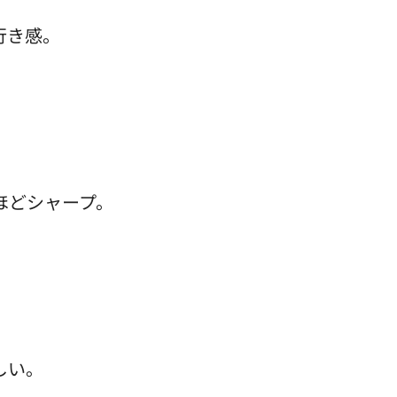
行き感。
。
ほどシャープ。
しい。