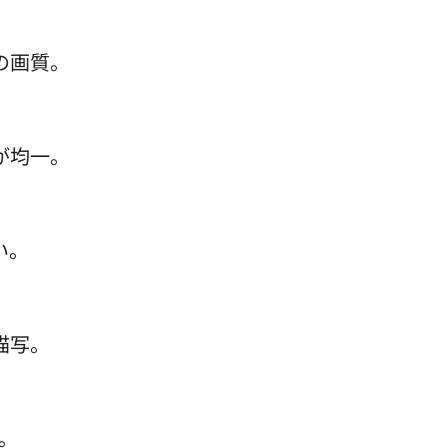
の画質。
が均一。
い。
描写。
持。