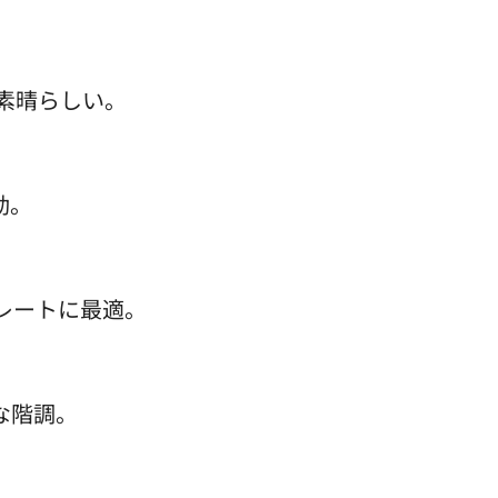
が素晴らしい。
動。
レートに最適。
な階調。