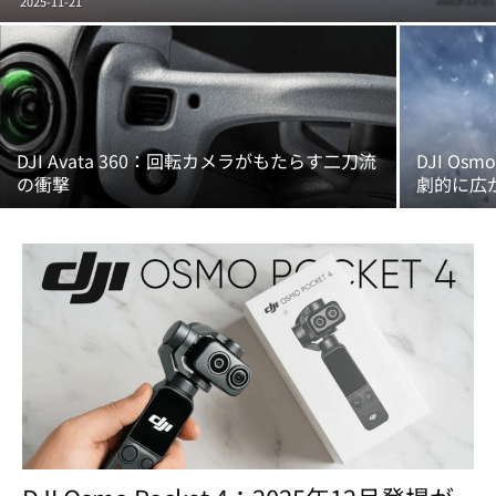
2025-11-21
DJI Avata 360：回転カメラがもたらす二刀流
DJI Os
の衝撃
劇的に広