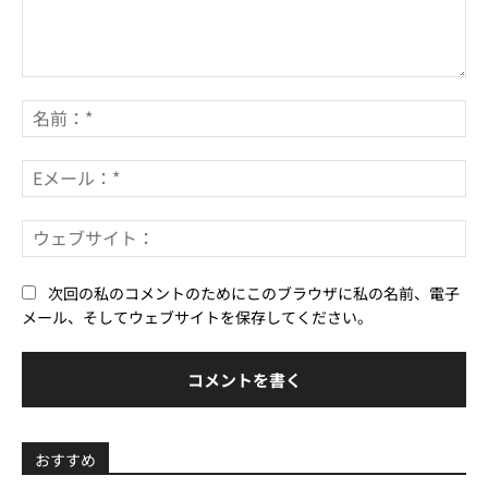
コ
メ
名
ン
前
ト：
*
E
メ
ー
ウ
ル
ェ
*
ブ
次回の私のコメントのためにこのブラウザに私の名前、電子
サ
メール、そしてウェブサイトを保存してください。
イ
ト
おすすめ