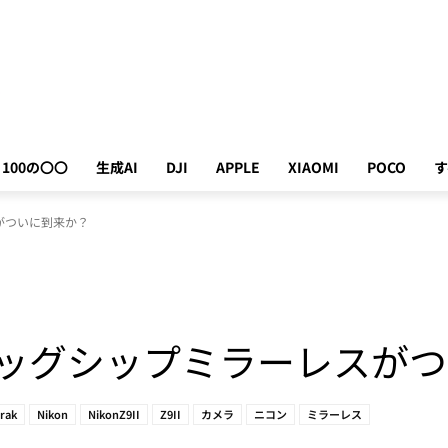
100の〇〇
生成AI
DJI
APPLE
XIAOMI
POCO
す
レスがついに到来か？
I：フラッグシップミラーレス
rak
Nikon
NikonZ9II
Z9II
カメラ
ニコン
ミラーレス