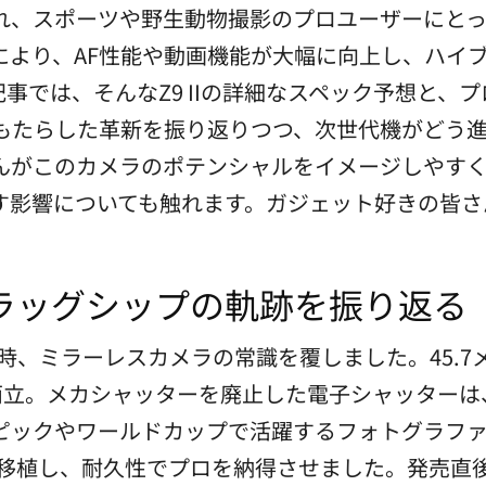
れ、スポーツや野生動物撮影のプロユーザーにとっ
により、AF性能や動画機能が大幅に向上し、ハイ
事では、そんなZ9 IIの詳細なスペック予想と、
がもたらした革新を振り返りつつ、次世代機がどう
んがこのカメラのポテンシャルをイメージしやす
たらす影響についても触れます。ガジェット好きの皆
ラッグシップの軌跡を振り返る
の発売当時、ミラーレスカメラの常識を覆しました。45
画を両立。メカシャッターを廃止した電子シャッター
ピックやワールドカップで活躍するフォトグラファ
に移植し、耐久性でプロを納得させました。発売直後