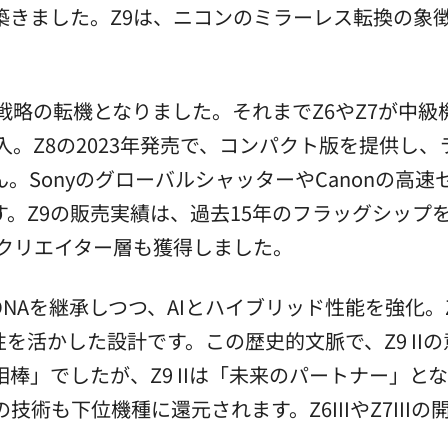
きました。Z9は、ニコンのミラーレス転換の象徴と
戦略の転機となりました。それまでZ6やZ7が中
入。Z8の2023年発売で、コンパクト版を提供し
SonyのグローバルシャッターやCanonの高速セ
。Z9の販売実績は、過去15年のフラッグシップ
で、クリエイター層も獲得しました。
のDNAを継承しつつ、AIとハイブリッド性能を強化
を活かした設計です。この歴史的文脈で、Z9 II
相棒」でしたが、Z9 IIは「未来のパートナー」と
Iの技術も下位機種に還元されます。Z6IIIやZ7II