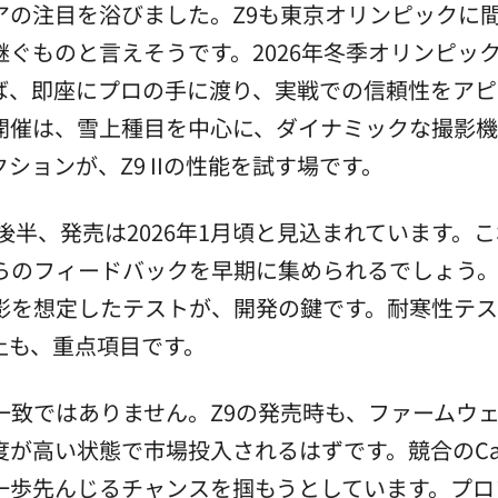
の注目を浴びました。Z9も東京オリンピックに間に
ぐものと言えそうです。2026年冬季オリンピッ
ば、即座にプロの手に渡り、実戦での信頼性をアピ
開催は、雪上種目を中心に、ダイナミックな撮影機
ョンが、Z9 IIの性能を試す場です。
年後半、発売は2026年1月頃と見込まれています
らのフィードバックを早期に集められるでしょう
影を想定したテストが、開発の鍵です。耐寒性テスト
上も、重点項目です。
一致ではありません。Z9の発売時も、ファームウ
が高い状態で市場投入されるはずです。競合のCanon 
一歩先んじるチャンスを掴もうとしています。プロ