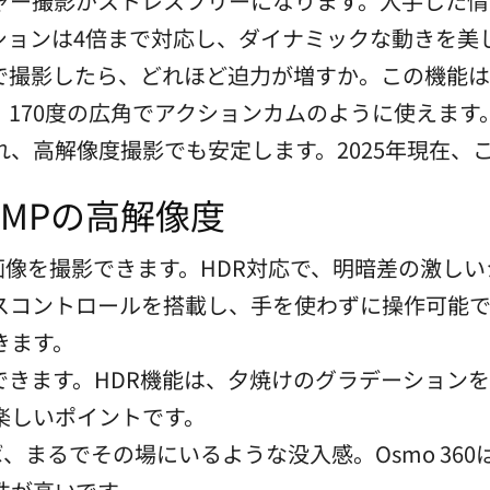
ャー撮影がストレスフリーになります。入手した情
ションは4倍まで対応し、ダイナミックな動きを美
で撮影したら、どれほど迫力が増すか。この機能は
170度の広角でアクションカムのように使えます
、高解像度撮影でも安定します。2025年現在、
0MPの高解像度
0度画像を撮影できます。HDR対応で、明暗差の激し
コントロールを搭載し、手を使わずに操作可能です
きます。
きます。HDR機能は、夕焼けのグラデーションを
楽しいポイントです。
ば、まるでその場にいるような没入感。Osmo 36