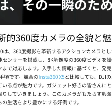
0：革新的360度カメラの全貌と
 360は、360度撮影を革新するアクションカメラ
センサーを搭載し、8K解像度の360度ビデオを
まで対応します。入手した情報に基づくと、発売日は
と手頃です。競合の
Insta360 X5
と比較しても、DJI
ている点が魅力です。ガジェット好きの皆さんにと
りしていきましょう。このカメラがもたらす興奮を
ちの生活をより豊かにする好例です。