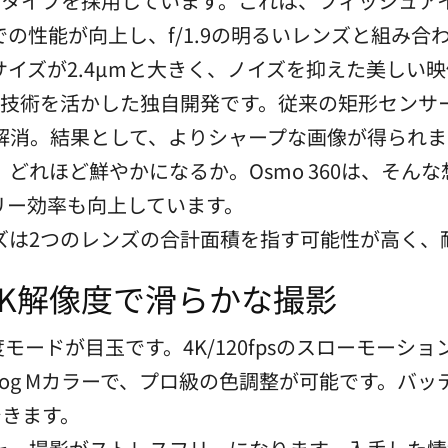
アタイプを採用しています。これは、フィッシュア
の性能が向上し、f/1.9の明るいレンズと組み合
イズが2.4µmと大きく、ノイズを抑えた美しい
技術を活かした独自開発です。従来の矩形センサーでは 
解消。結果として、よりシャープな画像が得られま
どれほど鮮やかになるか。Osmo 360は、そん
リー効率も向上しています。
ズは2つのレンズの合計面積を指す可能性が高く、
K解像度で滑らかな撮影
0度モードが目玉です。4K/120fpsのスローモーショ
D-Log Mカラーで、プロ級の色調整が可能です。バ
できます。