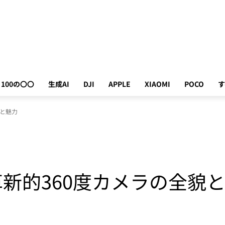
100の〇〇
生成AI
DJI
APPLE
XIAOMI
POCO
す
貌と魅力
60：革新的360度カメラの全貌