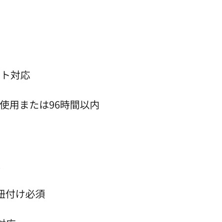
ート対応
未使用または96時間以内
長
体紐付け必須