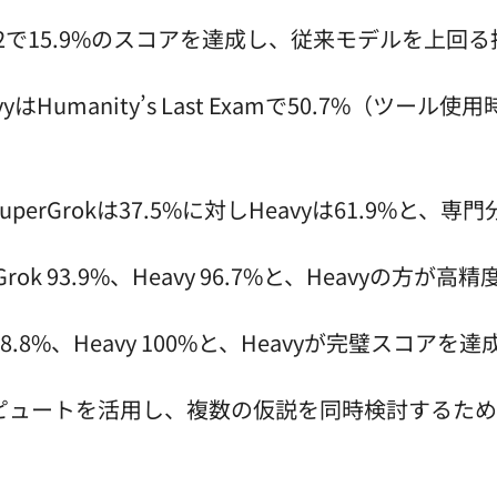
RC-AGI-2で15.9%のスコアを達成し、従来モデルを
 HeavyはHumanity’s Last Examで50.7%（ツ
SuperGrokは37.5%に対しHeavyは61.9%と
rok 93.9%、Heavy 96.7%と、Heavyの方が高精
k 98.8%、Heavy 100%と、Heavyが完璧スコアを達
ンピュートを活用し、複数の仮説を同時検討するた