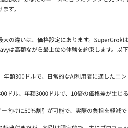
けます。
Heavyの最大の違いは、価格設定にあります。SuperG
k Heavyは高額ながら最上位の体験を約束します。
0ドル、年額300ドルで、日常的なAI利用者に適した
料金は300ドル、年額3000ドルで、10倍の価格差が生じ
um+ユーザー向けに50%割引が可能で、実際の負担を軽
早期アクセス特典付きだが、割引は限定的で、主にプロフ