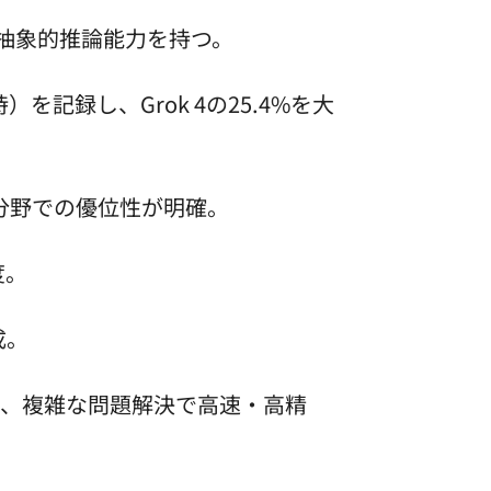
上回る抽象的推論能力を持つ。
ール使用時）を記録し、Grok 4の25.4%を大
、専門分野での優位性が明確。
度。
成。
め、複雑な問題解決で高速・高精