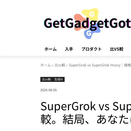
ホーム
入手
プロダクト
比VS較
ホーム
比vs較
SuperGrok vs SuperGrok He
比vs較
生成AI
2025-08-05
SuperGrok vs
較。結局、あなた