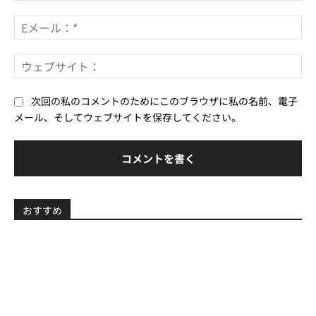
ト：
*
E
メ
ー
ウ
ル
ェ
*
ブ
次回の私のコメントのためにこのブラウザに私の名前、電子
サ
メール、そしてウェブサイトを保存してください。
イ
ト
おすすめ