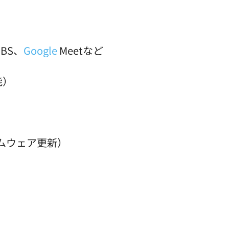
OBS、
Google
Meetなど
能）
ァームウェア更新）