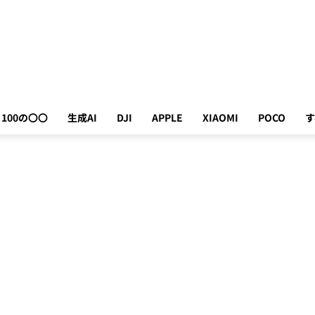
100の〇〇
生成AI
DJI
APPLE
XIAOMI
POCO
す