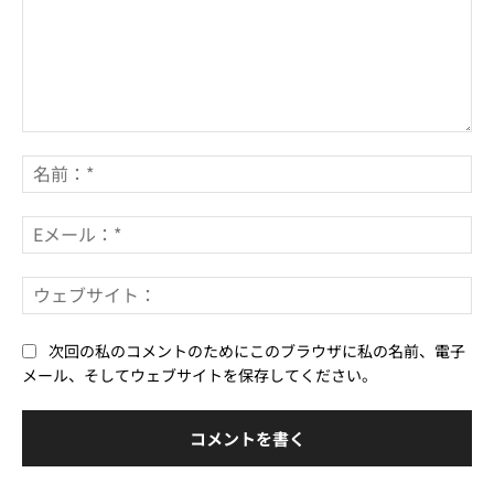
コ
メ
名
ン
前
ト：
*
E
メ
ー
ウ
ル
ェ
*
ブ
次回の私のコメントのためにこのブラウザに私の名前、電子
サ
メール、そしてウェブサイトを保存してください。
イ
ト