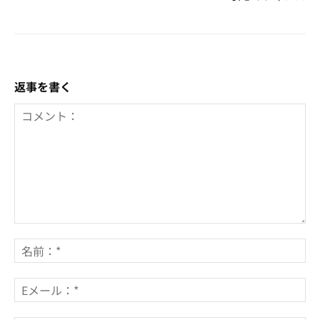
返事を書く
コ
メ
名
ン
前
ト：
*
E
メ
ー