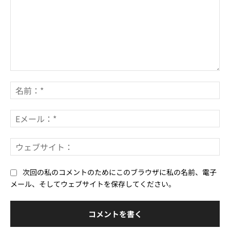
コ
メ
名
ン
前
ト：
*
E
メ
ー
ウ
ル
ェ
*
ブ
次回の私のコメントのためにこのブラウザに私の名前、電子
サ
メール、そしてウェブサイトを保存してください。
イ
ト