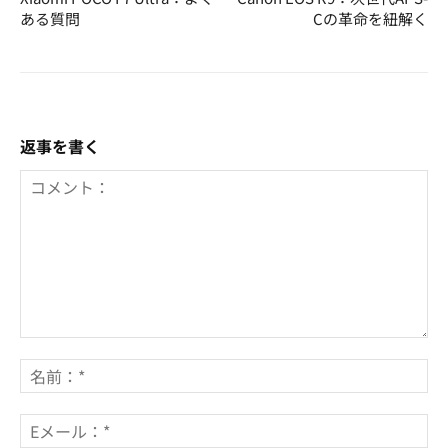
ある質問
Cの革命を紐解く
返事を書く
コ
メ
名
ン
前
ト：
*
E
メ