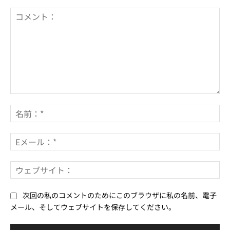
コ
メ
名
ン
前
ト：
*
E
メ
ー
ウ
ル
ェ
*
ブ
次回の私のコメントのためにこのブラウザに私の名前、電子
サ
メール、そしてウェブサイトを保存してください。
イ
ト