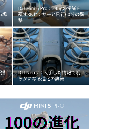
DJI Mini 6 Pro：245gの常識を
ラ市場
覆す8Kセンサーと飛行60分の衝
撃
が描
DJI Neo 2：入手した情報で明
らかになる進化の詳細