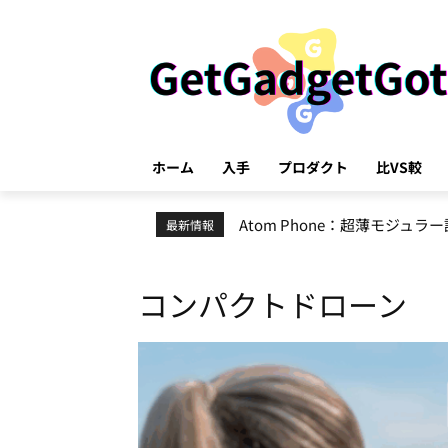
ホーム
入手
プロダクト
比VS較
GPT-5.5：エージェント機能
最新情報
コンパクトドローン