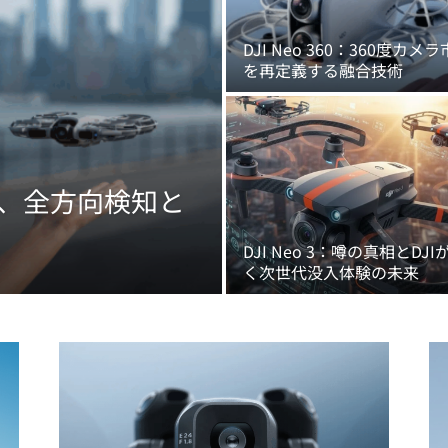
DJI Neo 360：360度カメ
を再定義する融合技術
の革命、全方向検知と
DJI Neo 3：噂の真相とDJI
く次世代没入体験の未来